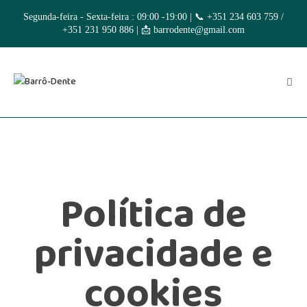
Segunda-feira - Sexta-feira : 09:00 -19:00 | 📞
+351 234 603 759
/
+351 231 950 886
| 📩
barrodente@gmail.com
Política de
privacidade e
cookies